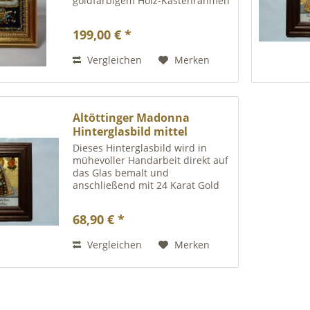
goldfarbigem Holz-Kastenrahmen
zum aufhängen. Auf Anfrage
haben wir noch eine größere
199,00 € *
Auswahl
Vergleichen
Merken
Altöttinger Madonna
Hinterglasbild mittel
Dieses Hinterglasbild wird in
mühevoller Handarbeit direkt auf
das Glas bemalt und
anschließend mit 24 Karat Gold
hinterlegt. Die Größe des
braunen Holz-Rahmens beträgt
68,90 € *
ca 12,5 x 16 cm . Die Abbildung
zeigt unsere liebe Frau von
Vergleichen
Merken
Altötting.