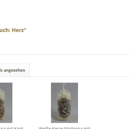
uch: Herz"
ls angesehen
na mit Kind
Weiße Kerze Madonna mit