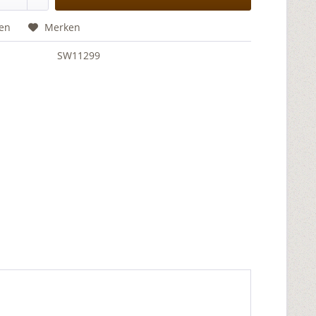
hen
Merken
SW11299