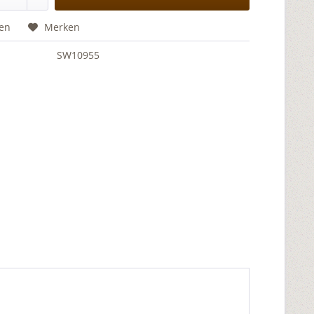
hen
Merken
SW10955