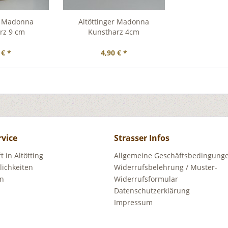
er Madonna
Altöttinger Madonna
rz 9 cm
Kunstharz 4cm
 € *
4,90 € *
rvice
Strasser Infos
 in Altötting
Allgemeine Geschäftsbedingunge
ichkeiten
Widerrufsbelehrung / Muster-
en
Widerrufsformular
Datenschutzerklärung
Impressum