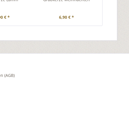
schütze D
90 € *
6,90 € *
5,
n (AGB)