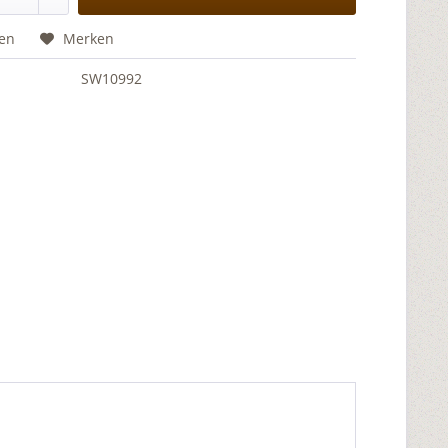
hen
Merken
SW10992