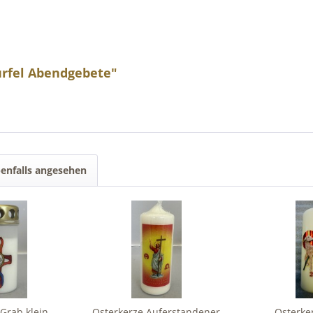
ürfel Abendgebete"
enfalls angesehen
Grab klein
Osterkerze Auferstandener
Osterke