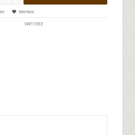
hen
Merken
SW11053