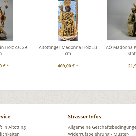
n Holz ca. 29
Altöttinger Madonna Holz 33
AÖ Madonna K
m
cm
Stof
0 € *
469,00 € *
21,
rvice
Strasser Infos
 in Altötting
Allgemeine Geschäftsbedingunge
ichkeiten
Widerrufsbelehrung / Muster-