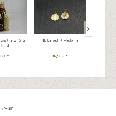
unstharz 15 cm
Hl. Benedikt Medaille
10 mm AL
fkleid
Wundertäti
90 € *
36,90 € *
2,
n (AGB)